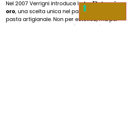
Nel 2007 Verrigni introduce la
trafilatura in
oro
, una scelta unica nel panorama della
pasta artigianale. Non per estetica, ma per
ottenere una struttura diversa
, più adatta
a esaltare consistenza e percezione al
palato.
Scelta da chi cerca il
massimo
Oggi Verrigni è presente nelle cucine dell’
alta
ristorazione
e nei contesti più attenti alla
qualità della materia prima, dove
ogni
dettaglio
della lavorazione
fa la differenza
nel risultato finale.