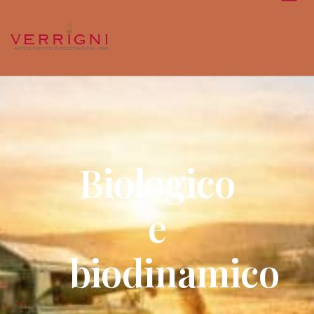
Biologico
e
biodinamico
-