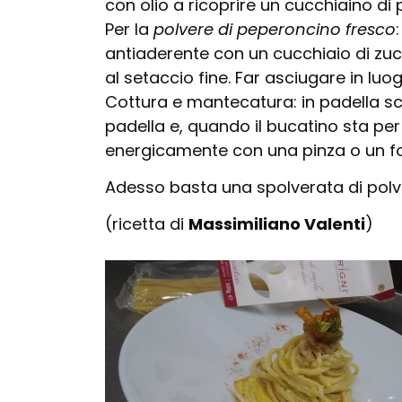
con olio a ricoprire un cucchiaino d
Per la
polvere di peperoncino fresco
antiaderente con un cucchiaio di zucc
al setaccio fine. Far asciugare in lu
Cottura e mantecatura: in padella sci
padella e, quando il bucatino sta per 
energicamente con una pinza o un fo
Adesso basta una spolverata di polve
(ricetta di
Massimiliano Valenti
)