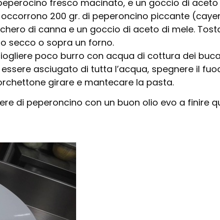
i peperocino fresco macinato, e un goccio di aceto
: occorrono 200 gr. di peperoncino piccante (cayen
hero di canna e un goccio di aceto di mele. Tostare
ogo secco o sopra un forno.
ogliere poco burro con acqua di cottura dei bucatin
essere asciugato di tutta l’acqua, spegnere il fuoco
rchettone girare e mantecare la pasta.
re di peperoncino con un buon olio evo a finire qu