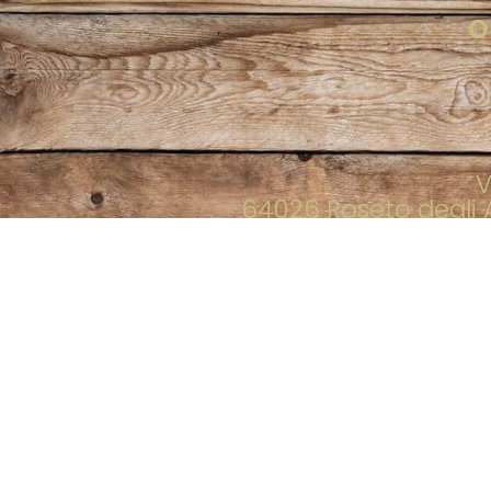
O
V
64026 Roseto degli A
P.I. e C.F
Codice Att