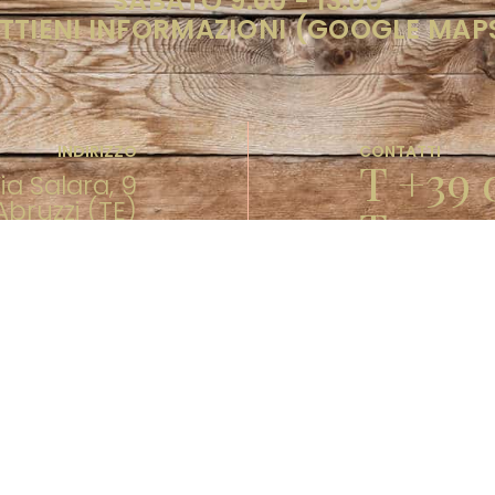
SABATO 9.00 - 13.00
TTIENI INFORMAZIONI (GOOGLE MAP
INDIRIZZO
CONTATTI
T +39 
ia Salara, 9
bruzzi (TE)
T +39 
. 01671370672
ività: 15850
F +39 
E-MAIL
info@verrigni