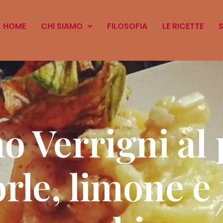
HOME
CHI SIAMO
FILOSOFIA
LE RICETTE
o Verrigni al 
le, limone e f