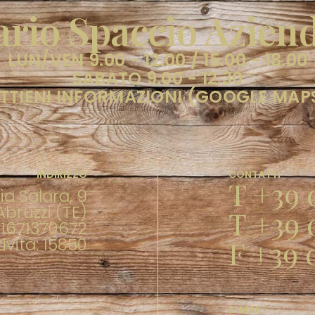
rio Spaccio Azien
LUN/VEN 9.00 - 12.00 / 15.00 - 18.00
SABATO 9.00 - 12.30
TTIENI INFORMAZIONI (GOOGLE MAP
INDIRIZZO
CONTATTI
T +39 
ia Salara, 9
bruzzi (TE)
T +39 
. 01671370672
ività: 15850
F +39 
E-MAIL