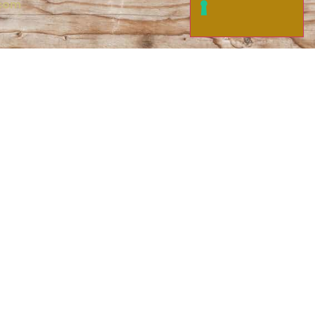
.com
1370672‬
0.000