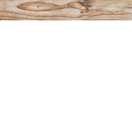
info@verrigni
Privacy Policy
|
Cookie Policy
|
Termini e condizioni
GNI - REA: TE 143094 - Registro delle imprese: ‭0167
copastificiorosetano@pec.it - Capitale Sociale 14