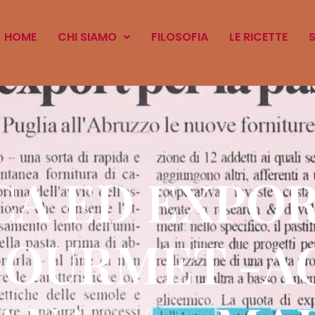
HOME
CHI SIAMO
FILOSOFIA
LE RICETTE
CA ED EXPOR
GOURMET -A