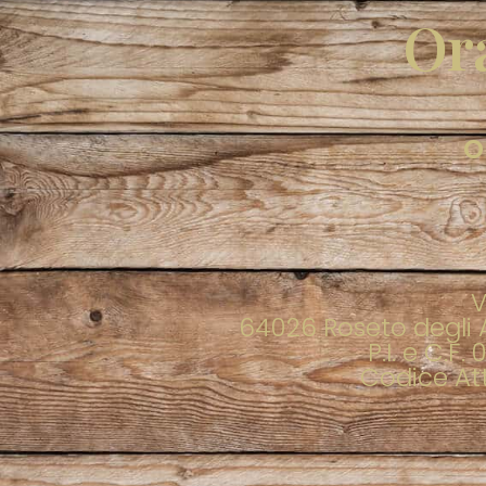
Ora
O
V
64026 Roseto degli A
P.I. e C.F
Codice Att