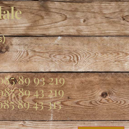
dale
S)
085 89 93 219
085 89 43 219
085 89 43 315