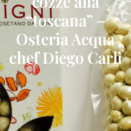
cozze alla
“toscana” –
Osteria Acqua
chef Diego Carli