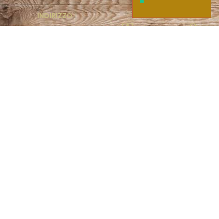
INDIRIZZO
CONTATTI
T +39 085
Via Salara, 9
64026 Roseto degli
89 93 219
Abruzzi (TE)
P.I. e C.F.
T +39 085
01671370672
89 43 219
Codice Attività:
15850
F +39 085
89 43 315
E-MAIL
info@verrigni.com