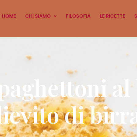
HOME
CHI SIAMO
FILOSOFIA
LE RICETTE
aghettoni al
lievito di birr