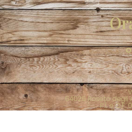
Ora
O
V
64026 Roseto degli A
P.I. e C.F
Codice Att