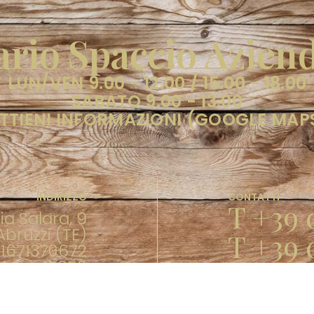
rio Spaccio Azien
LUN/VEN 9.00 - 12.00 / 15.00 - 18.00
SABATO 9.00 - 13.00
TTIENI INFORMAZIONI (GOOGLE MAP
INDIRIZZO
CONTATTI
T +39 
ia Salara, 9
bruzzi (TE)
T +39 
. 01671370672
ività: 15850
F +39 