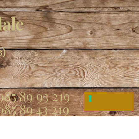
dale
S)
085 89 93 219
085 89 43 219
085 89 43 315