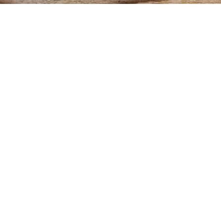
INDIRIZZO
CONTATTI
T +39 085
Via Salara, 9
64026 Roseto degli
89 93 219
Abruzzi (TE)
P.I. e C.F.
T +39 085
01671370672
89 43 219
Codice Attività:
15850
F +39 085
89 43 315
E-MAIL
info@verrigni.com